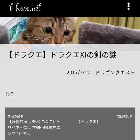
t-hoso.net
【ドラクエ】ドラクエXIの剣の謎
2017/7/12
ドラゴンクエスト
なぞ
前回の記事
次回の記事
【妖怪ウォッチぷにぷに】ト
【ドラクエ】
リベア～エンマ剣～暗黒神エ
ンマ 1日でっ！