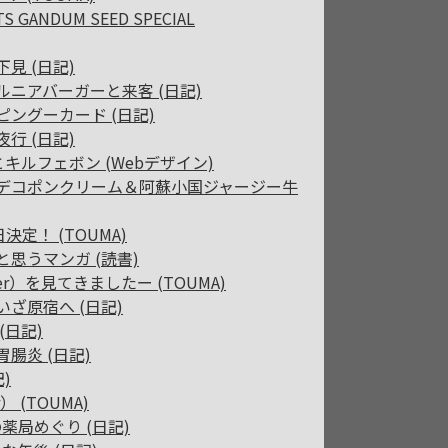
S GANDUM SEED SPECIAL
下見 (日記)
ォルニアバーガーと来客 (日記)
のピングーカード (日記)
夜行 (日記)
ol.45とキルフェボン (Webデザイン)
１７】デコポンクリーム＆阿蘇小国ジャージー牛
日決定！ (TOUMA)
イと思うマンガ (読書)
Ver）を見てきましたー (TOUMA)
いざ原宿へ (日記)
(日記)
胃腸炎 (日記)
)
） (TOUMA)
の薬局めぐり (日記)