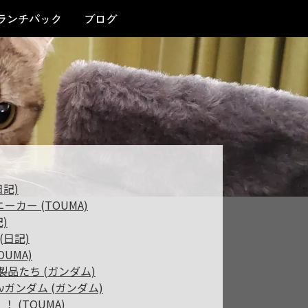
ランチパック
ブログ
日記)
スニーカー (TOUMA)
)
(日記)
OUMA)
新製品たち (ガンダム)
A νガンダム (ガンダム)
！ (TOUMA)