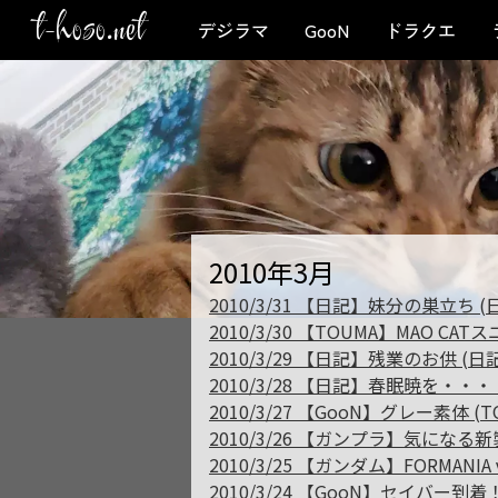
t-hoso.net
デジラマ
GooN
ドラクエ
2010年3月
2010/3/31 【日記】妹分の巣立ち (
2010/3/30 【TOUMA】MAO CAT
2010/3/29 【日記】残業のお供 (日記
2010/3/28 【日記】春眠暁を・・・ 
2010/3/27 【GooN】グレー素体 (T
2010/3/26 【ガンプラ】気になる
2010/3/25 【ガンダム】FORMANI
2010/3/24 【GooN】セイバー到着！